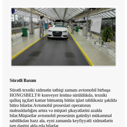
Sürətli Baxım
Sürətli texniki xidmətin tətbiqi zamanı avtomobil birbaşa
HONGSBELT® konveyer lentinə sürüldükdə, texniki
qulluq işçiləri kəmər bitməmiş bütün işləri təhlükəsiz şəkildə
bitirə bilərlər.Avtomobil prosesləri operatorun
məhsuldarlığını artıra və müştəri şikayətlərini azalda
bilər.Müştərilər avtomobil prosesinin gətirdiyi mükəmməl
sabitlikdən həzz ala, eyni zamanda keyfiyyətli xidmətlərin
tam dəstini əldə edə bilərlər.