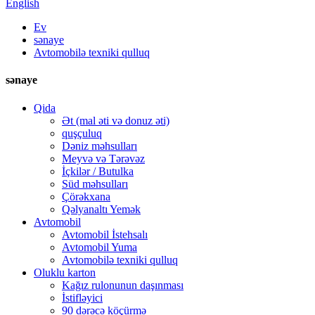
English
Ev
sənaye
Avtomobilə texniki qulluq
sənaye
Qida
Ət (mal əti və donuz əti)
quşçuluq
Dəniz məhsulları
Meyvə və Tərəvəz
İçkilər / Butulka
Süd məhsulları
Çörəkxana
Qəlyanaltı Yemək
Avtomobil
Avtomobil İstehsalı
Avtomobil Yuma
Avtomobilə texniki qulluq
Oluklu karton
Kağız rulonunun daşınması
İstifləyici
90 dərəcə köçürmə