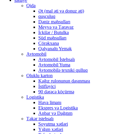
sənaye
Qida
Ət (mal əti və donuz əti)
quşçuluq
Dəniz məhsulları
Meyvə və Tərəvəz
İçkilər / Butulka
Süd məhsulları
Çörəkxana
Qəlyanaltı Yemək
Avtomobil
Avtomobil İstehsalı
Avtomobil Yuma
Avtomobilə texniki qulluq
Oluklu karton
Kağız rulonunun daşınması
İstifləyici
90 dərəcə köçürmə
Logistika
Hava limanı
Ekspres və Logistika
Anbar və Dağıtım
Təkər istehsalı
Soyutma xətləri
Yığım xətləri