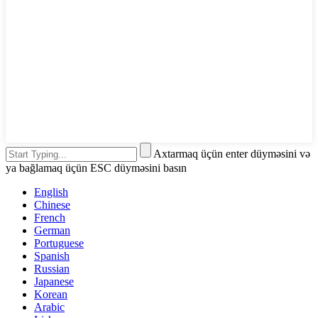
Axtarmaq üçün enter düyməsini və
ya bağlamaq üçün ESC düyməsini basın
English
Chinese
French
German
Portuguese
Spanish
Russian
Japanese
Korean
Arabic