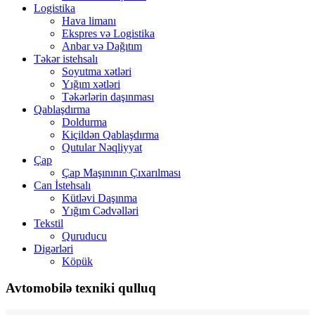
Logistika
Hava limanı
Ekspres və Logistika
Anbar və Dağıtım
Təkər istehsalı
Soyutma xətləri
Yığım xətləri
Təkərlərin daşınması
Qablaşdırma
Doldurma
Kiçildən Qablaşdırma
Qutular Nəqliyyat
Çap
Çap Maşınının Çıxarılması
Can İstehsalı
Kütləvi Daşınma
Yığım Cədvəlləri
Tekstil
Quruducu
Digərləri
Köpük
Avtomobilə texniki qulluq