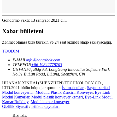
Göndərmə vaxtı: 13 sentyabr 2021-ci il
Xəbər bülleteni
Zəhmət olmasa bizə buraxın və 24 saat ərzində əlaqə saxlayacağıq.
TƏQDİM
E-MAIL
info@hongsbelt.com
TELEFON
+86 19842778703
ÜNVAN
F7, Bldg A3, LongGang Innovative Software Park
No.31 BuLan Road, LiLang, Shenzhen, Çin
HUANAN XINHAI (SHENZHEN) TECHNOLOGY CO.,
LTD.2021 bütün hüquqlar qorunur.
İsti məhsullar
-
Saytın xəritəsi
Modul konveyerlər
,
Modullu Plastik Zəncirli Konveyer
,
Eye Link
Modul Kəmərlər
,
Modul plastik konveyer kəməri
,
Eye-Link Modul
Kəmər Bulkbuy
,
Modul kəmər konveyer
,
Gizlilik Siyasəti
/
İstifadə qaydaları
Bizi izlə: