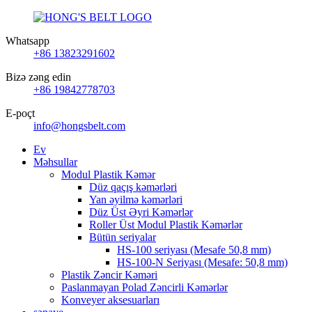
Whatsapp
+86 13823291602
Bizə zəng edin
+86 19842778703
E-poçt
info@hongsbelt.com
Ev
Məhsullar
Modul Plastik Kəmər
Düz qaçış kəmərləri
Yan əyilmə kəmərləri
Düz Üst Əyri Kəmərlər
Roller Üst Modul Plastik Kəmərlər
Bütün seriyalar
HS-100 seriyası (Mesafe 50,8 mm)
HS-100-N Seriyası (Mesafe: 50,8 mm)
Plastik Zəncir Kəməri
Paslanmayan Polad Zəncirli Kəmərlər
Konveyer aksesuarları