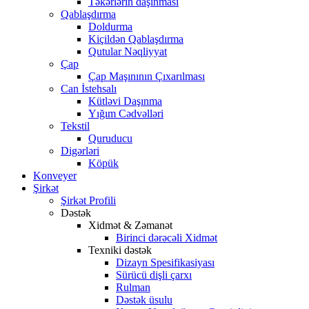
Təkərlərin daşınması
Qablaşdırma
Doldurma
Kiçildən Qablaşdırma
Qutular Nəqliyyat
Çap
Çap Maşınının Çıxarılması
Can İstehsalı
Kütləvi Daşınma
Yığım Cədvəlləri
Tekstil
Quruducu
Digərləri
Köpük
Konveyer
Şirkət
Şirkət Profili
Dəstək
Xidmət & Zəmanət
Birinci dərəcəli Xidmət
Texniki dəstək
Dizayn Spesifikasiyası
Sürücü dişli çarxı
Rulman
Dəstək üsulu