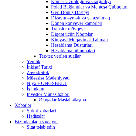
Kəmər Uzunluğu və Gərginliyi
Polad Bağlantılar və Menteşə Çubuqları
Geri Dönüş Dəstəyi
Dizaynı əymək və ya azaltmaq
Dönən konveyer kəmərləri
Transfer mövqeyi
Diqqət üçün Nöqtələr
Kimyəvi Müqavimət Təlimatı
Hesablama Düsturları
Hesablama nümunələri
Tez-tez verilən suallar
Yenilik
İnkişaf Tarixi
Zavod/Stok
Müəssisə Mədəniyyəti
Niyə HONGSBELT
İş imkanı
İnvestor Münasibətləri
Əlaqədar Məsləhətləşmə
Xəbərlər
Şirkət xəbərləri
Hadisələr
Bizimlə əlaqə saxlayın
Sitat tələb edin