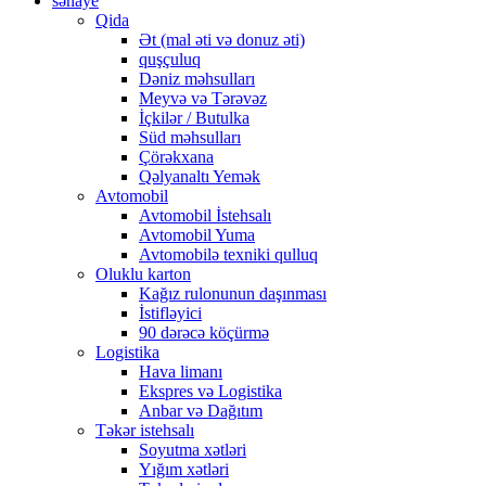
sənaye
Qida
Ət (mal əti və donuz əti)
quşçuluq
Dəniz məhsulları
Meyvə və Tərəvəz
İçkilər / Butulka
Süd məhsulları
Çörəkxana
Qəlyanaltı Yemək
Avtomobil
Avtomobil İstehsalı
Avtomobil Yuma
Avtomobilə texniki qulluq
Oluklu karton
Kağız rulonunun daşınması
İstifləyici
90 dərəcə köçürmə
Logistika
Hava limanı
Ekspres və Logistika
Anbar və Dağıtım
Təkər istehsalı
Soyutma xətləri
Yığım xətləri