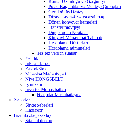
Kəmər Uzunluğu və Gərginliyi
Polad Bağlantılar və Menteşə Çubuqları
Geri Dönüş Dəstəyi
Dizaynı əymək və ya azaltmaq
Dönən konveyer kəmərləri
Transfer mövqeyi
Diqqət üçün Nöqtələr
Kimyəvi Müqavimət Təlimatı
Hesablama Düsturları
Hesablama nümunələri
Tez-tez verilən suallar
Yenilik
İnkişaf Tarixi
Zavod/Stok
Müəssisə Mədəniyyəti
Niyə HONGSBELT
İş imkanı
İnvestor Münasibətləri
Əlaqədar Məsləhətləşmə
Xəbərlər
Şirkət xəbərləri
Hadisələr
Bizimlə əlaqə saxlayın
Sitat tələb edin