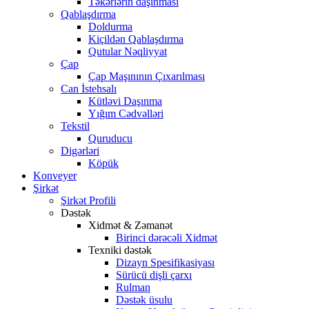
Təkərlərin daşınması
Qablaşdırma
Doldurma
Kiçildən Qablaşdırma
Qutular Nəqliyyat
Çap
Çap Maşınının Çıxarılması
Can İstehsalı
Kütləvi Daşınma
Yığım Cədvəlləri
Tekstil
Quruducu
Digərləri
Köpük
Konveyer
Şirkət
Şirkət Profili
Dəstək
Xidmət & Zəmanət
Birinci dərəcəli Xidmət
Texniki dəstək
Dizayn Spesifikasiyası
Sürücü dişli çarxı
Rulman
Dəstək üsulu