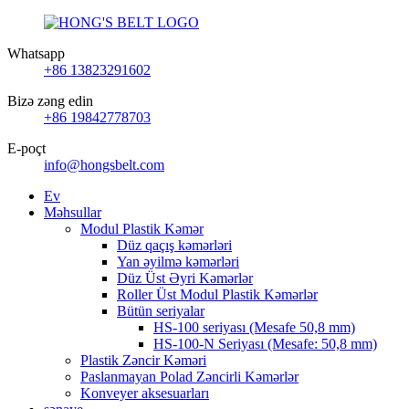
Whatsapp
+86 13823291602
Bizə zəng edin
+86 19842778703
E-poçt
info@hongsbelt.com
Ev
Məhsullar
Modul Plastik Kəmər
Düz qaçış kəmərləri
Yan əyilmə kəmərləri
Düz Üst Əyri Kəmərlər
Roller Üst Modul Plastik Kəmərlər
Bütün seriyalar
HS-100 seriyası (Mesafe 50,8 mm)
HS-100-N Seriyası (Mesafe: 50,8 mm)
Plastik Zəncir Kəməri
Paslanmayan Polad Zəncirli Kəmərlər
Konveyer aksesuarları