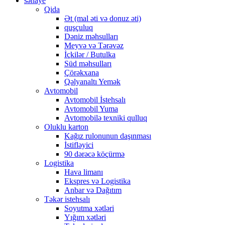
sənaye
Qida
Ət (mal əti və donuz əti)
quşçuluq
Dəniz məhsulları
Meyvə və Tərəvəz
İçkilər / Butulka
Süd məhsulları
Çörəkxana
Qəlyanaltı Yemək
Avtomobil
Avtomobil İstehsalı
Avtomobil Yuma
Avtomobilə texniki qulluq
Oluklu karton
Kağız rulonunun daşınması
İstifləyici
90 dərəcə köçürmə
Logistika
Hava limanı
Ekspres və Logistika
Anbar və Dağıtım
Təkər istehsalı
Soyutma xətləri
Yığım xətləri