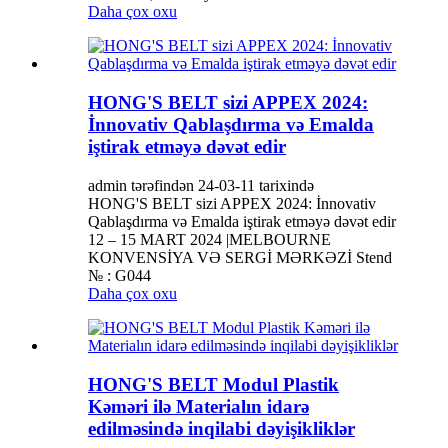
Daha çox oxu
HONG'S BELT sizi APPEX 2024:
İnnovativ Qablaşdırma və Emalda
iştirak etməyə dəvət edir
admin tərəfindən 24-03-11 tarixində
HONG'S BELT sizi APPEX 2024: İnnovativ
Qablaşdırma və Emalda iştirak etməyə dəvət edir
12 – 15 MART 2024 |MELBOURNE
KONVENSİYA VƏ SERGİ MƏRKƏZİ Stend
№ : G044
Daha çox oxu
HONG'S BELT Modul Plastik
Kəməri ilə Materialın idarə
edilməsində inqilabi dəyişikliklər