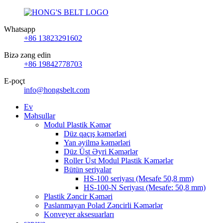
Whatsapp
+86 13823291602
Bizə zəng edin
+86 19842778703
E-poçt
info@hongsbelt.com
Ev
Məhsullar
Modul Plastik Kəmər
Düz qaçış kəmərləri
Yan əyilmə kəmərləri
Düz Üst Əyri Kəmərlər
Roller Üst Modul Plastik Kəmərlər
Bütün seriyalar
HS-100 seriyası (Mesafe 50,8 mm)
HS-100-N Seriyası (Mesafe: 50,8 mm)
Plastik Zəncir Kəməri
Paslanmayan Polad Zəncirli Kəmərlər
Konveyer aksesuarları