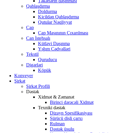
Təkərlərin daşınması
Qablaşdırma
Doldurma
Kiçildən Qablaşdırma
Qutular Nəqliyyat
Çap
Çap Maşınının Çıxarılması
Can İstehsalı
Kütləvi Daşınma
Yığım Cədvəlləri
Tekstil
Quruducu
Digərləri
Köpük
Konveyer
Şirkət
Şirkət Profili
Dəstək
Xidmət & Zəmanət
Birinci dərəcəli Xidmət
Texniki dəstək
Dizayn Spesifikasiyası
Sürücü dişli çarxı
Rulman
Dəstək üsulu