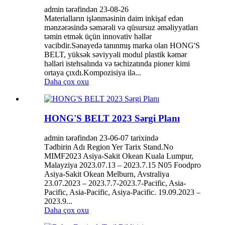
admin tərəfindən 23-08-26
Materialların işlənməsinin daim inkişaf edən
mənzərəsində səmərəli və qüsursuz əməliyyatları
təmin etmək üçün innovativ həllər
vacibdir.Sənayedə tanınmış marka olan HONG'S
BELT, yüksək səviyyəli modul plastik kəmər
həlləri istehsalında və təchizatında pioner kimi
ortaya çıxdı.Kompozisiya ilə...
Daha çox oxu
HONG'S BELT 2023 Sərgi Planı
admin tərəfindən 23-06-07 tarixində
Tədbirin Adı Region Yer Tarix Stand.No
MIMF2023 Asiya-Sakit Okean Kuala Lumpur,
Malayziya 2023.07.13 – 2023.7.15 N05 Foodpro
Asiya-Sakit Okean Melburn, Avstraliya
23.07.2023 – 2023.7.7-2023.7-Pacific, Asia-
Pacific, Asia-Pacific, Asiya-Pacific. 19.09.2023 –
2023.9...
Daha çox oxu