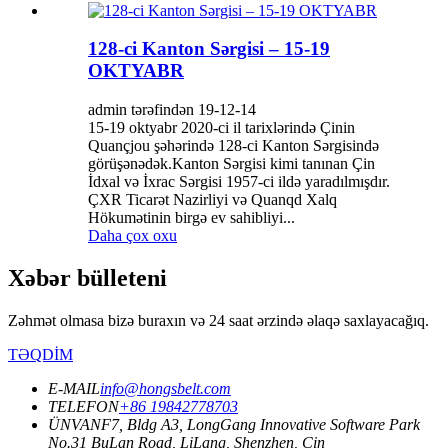
128-ci Kanton Sərgisi – 15-19
OKTYABR
admin tərəfindən 19-12-14
15-19 oktyabr 2020-ci il tarixlərində Çinin
Quançjou şəhərində 128-ci Kanton Sərgisində
görüşənədək.Kanton Sərgisi kimi tanınan Çin
İdxal və İxrac Sərgisi 1957-ci ildə yaradılmışdır.
ÇXR Ticarət Nazirliyi və Quanqd Xalq
Hökumətinin birgə ev sahibliyi...
Daha çox oxu
Xəbər bülleteni
Zəhmət olmasa bizə buraxın və 24 saat ərzində əlaqə saxlayacağıq.
TƏQDİM
E-MAIL
info@hongsbelt.com
TELEFON
+86 19842778703
ÜNVAN
F7, Bldg A3, LongGang Innovative Software Park
No.31 BuLan Road, LiLang, Shenzhen, Çin