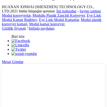
HUANAN XINHAI (SHENZHEN) TECHNOLOGY CO.,
LTD.2021 bütün hüquqlar qorunur.
İsti məhsullar
-
Saytın xəritəsi
Modul konveyerlər
,
Modullu Plastik Zəncirli Konveyer
,
Eye-Link
Modul Kəmər Bulkbuy
,
Eye Link Modul Kəmərlər
,
Modul plastik
konveyer kəməri
,
Modul kəmər konveyer
,
Gizlilik Siyasəti
/
İstifadə qaydaları
Bizi izlə:
Mesaj Göndər