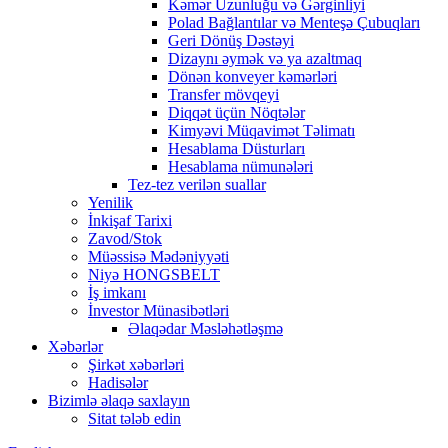
Kəmər Uzunluğu və Gərginliyi
Polad Bağlantılar və Menteşə Çubuqları
Geri Dönüş Dəstəyi
Dizaynı əymək və ya azaltmaq
Dönən konveyer kəmərləri
Transfer mövqeyi
Diqqət üçün Nöqtələr
Kimyəvi Müqavimət Təlimatı
Hesablama Düsturları
Hesablama nümunələri
Tez-tez verilən suallar
Yenilik
İnkişaf Tarixi
Zavod/Stok
Müəssisə Mədəniyyəti
Niyə HONGSBELT
İş imkanı
İnvestor Münasibətləri
Əlaqədar Məsləhətləşmə
Xəbərlər
Şirkət xəbərləri
Hadisələr
Bizimlə əlaqə saxlayın
Sitat tələb edin