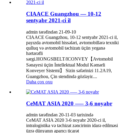
CIAACE Guangzhou — 10-12
sentyabr 2021-ci il
admin tərəfindən 21-09-10
CIAACE Guangzhou, 10-12 sentyabr 2021-ci il,
payızda avtomobil hissələri, avtomobillərə texniki
qulluq və avtomobil təchizatı üçün yeganə
hərtərəfli
sərgi.HONGSBELT/ICONVEY【Avtomobil
Sənayesi üçün İntellektual Modul Kəmərli
Konveyer Sistemi】 Sizin səfərinizi 11.2A19,
Guangzhou, Çin stendində gözləyir....
Daha çox oxu
CeMAT ASIA 2020 —– 3-6 noyabr
admin tərəfindən 20-11-03 tarixində
CeMAT ASIA 2020 3-6 noyabr 2020-ci il,
intralogistika və təchizat zəncirinin idarə edilməsi
üzrə dünyanın aparıcı ticarət