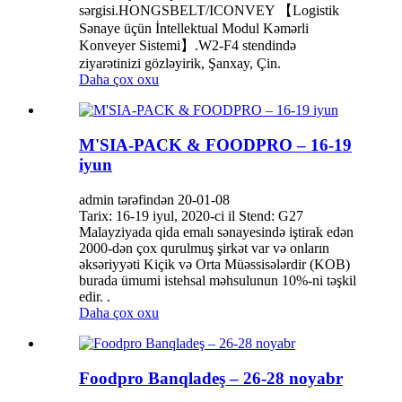
sərgisi.HONGSBELT/ICONVEY 【Logistik
Sənaye üçün İntellektual Modul Kəmərli
Konveyer Sistemi】.W2-F4 stendində
ziyarətinizi gözləyirik, Şanxay, Çin.
Daha çox oxu
M'SIA-PACK & FOODPRO – 16-19
iyun
admin tərəfindən 20-01-08
Tarix: 16-19 iyul, 2020-ci il Stend: G27
Malayziyada qida emalı sənayesində iştirak edən
2000-dən çox qurulmuş şirkət var və onların
əksəriyyəti Kiçik və Orta Müəssisələrdir (KOB)
burada ümumi istehsal məhsulunun 10%-ni təşkil
edir. .
Daha çox oxu
Foodpro Banqladeş – 26-28 noyabr