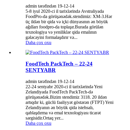
admin tərəfindən 19-12-14
5-8 iyul 2020-ci il tarixlərində Avstraliyada
FoodPro-da görüşənədək.stendimiz: XM-3.Hər
üç ildən bir qida və içki dünyasının ən böyük
ağılları foodpro-da toplaşır.Burada görülən
texnologiya və yeniliklər qida emalının
gələcəyini formalaşdırır və...
Daha çox oxu
FoodTech PackTech – 22-24
SENTYABR
admin tərəfindən 19-12-14
22-24 sentyabr 2020-ci il tarixlərində Yeni
Zelandiyada FoodTech PackTech-də
görüşənədək.Bizim stendimiz 3118. 20 ildən
artıqdır ki, güclü fəaliyyət göstərən (FTPT) Yeni
Zelandiyanın ən böyük qida istehsalı,
qablaşdırma və emal texnologiyası ticarət
sərgisidir.Ortaq yer...
Daha çox oxu