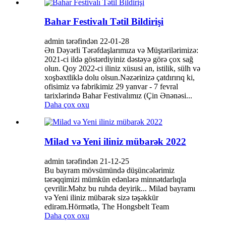
Bahar Festivalı Tətil Bildirişi
admin tərəfindən 22-01-28
Ən Dəyərli Tərəfdaşlarımıza və Müştərilərimizə:
2021-ci ildə göstərdiyiniz dəstəyə görə çox sağ
olun. Qoy 2022-ci iliniz xüsusi an, istilik, sülh və
xoşbəxtliklə dolu olsun.Nəzərinizə çatdırırıq ki,
ofisimiz və fabrikimiz 29 yanvar - 7 fevral
tarixlərində Bahar Festivalımız (Çin Ənənəsi...
Daha çox oxu
Milad və Yeni iliniz mübarək 2022
admin tərəfindən 21-12-25
Bu bayram mövsümündə düşüncələrimiz
tərəqqimizi mümkün edənlərə minnətdarlıqla
çevrilir.Məhz bu ruhda deyirik... Milad bayramı
və Yeni iliniz mübarək sizə təşəkkür
edirəm.Hörmətlə, The Hongsbelt Team
Daha çox oxu