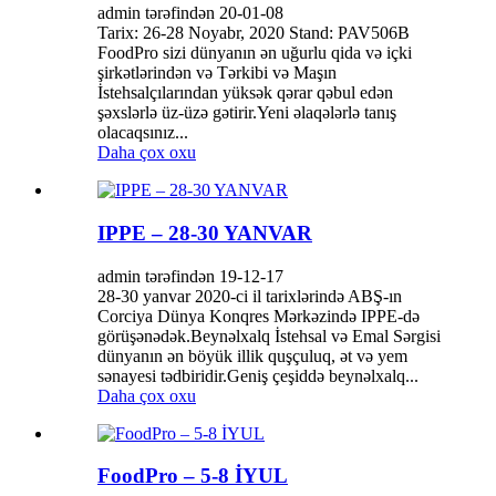
admin tərəfindən 20-01-08
Tarix: 26-28 Noyabr, 2020 Stand: PAV506B
FoodPro sizi dünyanın ən uğurlu qida və içki
şirkətlərindən və Tərkibi və Maşın
İstehsalçılarından yüksək qərar qəbul edən
şəxslərlə üz-üzə gətirir.Yeni əlaqələrlə tanış
olacaqsınız...
Daha çox oxu
IPPE – 28-30 YANVAR
admin tərəfindən 19-12-17
28-30 yanvar 2020-ci il tarixlərində ABŞ-ın
Corciya Dünya Konqres Mərkəzində IPPE-də
görüşənədək.Beynəlxalq İstehsal və Emal Sərgisi
dünyanın ən böyük illik quşçuluq, ət və yem
sənayesi tədbiridir.Geniş çeşiddə beynəlxalq...
Daha çox oxu
FoodPro – 5-8 İYUL