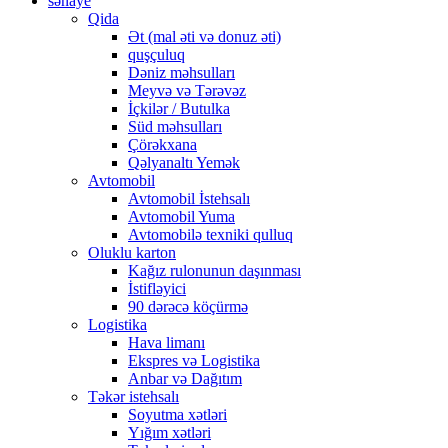
sənaye
Qida
Ət (mal əti və donuz əti)
quşçuluq
Dəniz məhsulları
Meyvə və Tərəvəz
İçkilər / Butulka
Süd məhsulları
Çörəkxana
Qəlyanaltı Yemək
Avtomobil
Avtomobil İstehsalı
Avtomobil Yuma
Avtomobilə texniki qulluq
Oluklu karton
Kağız rulonunun daşınması
İstifləyici
90 dərəcə köçürmə
Logistika
Hava limanı
Ekspres və Logistika
Anbar və Dağıtım
Təkər istehsalı
Soyutma xətləri
Yığım xətləri