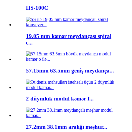
HS-100C
19.05 mm kəmər meydançası spiral
c...
57.15mm 63.5mm geniş meydança...
2 düymlük modul kəmər f...
27.2mm 38.1mm aralığı məşhur...