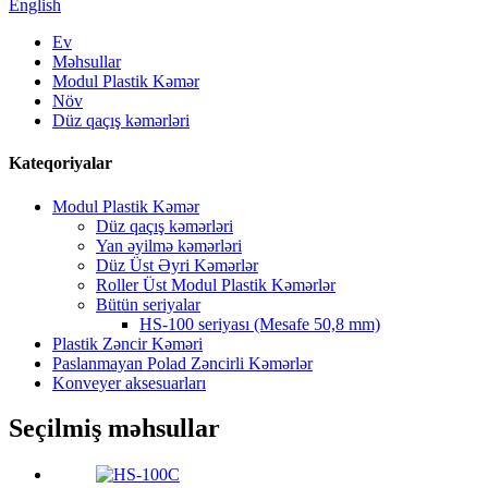
English
Ev
Məhsullar
Modul Plastik Kəmər
Növ
Düz qaçış kəmərləri
Kateqoriyalar
Modul Plastik Kəmər
Düz qaçış kəmərləri
Yan əyilmə kəmərləri
Düz Üst Əyri Kəmərlər
Roller Üst Modul Plastik Kəmərlər
Bütün seriyalar
HS-100 seriyası (Mesafe 50,8 mm)
Plastik Zəncir Kəməri
Paslanmayan Polad Zəncirli Kəmərlər
Konveyer aksesuarları
Seçilmiş məhsullar