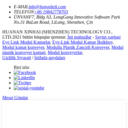
E-MAIL
info@hongsbelt.com
TELEFON
+86 19842778703
ÜNVAN
F7, Bldg A3, LongGang Innovative Software Park
No.31 BuLan Road, LiLang, Shenzhen, Çin
HUANAN XINHAI (SHENZHEN) TECHNOLOGY CO.,
LTD.2021 bütün hüquqlar qorunur.
İsti məhsullar
-
Saytın xəritəsi
Eye Link Modul Kəmərlər
,
Eye-Link Modul Kəmər Bulkbuy
,
Modul kəmər konveyer
,
Modullu Plastik Zəncirli Konveyer
,
Modul
plastik konveyer kəməri
,
Modul konveyerlər
,
Gizlilik Siyasəti
/
İstifadə qaydaları
Bizi izlə:
Mesaj Göndər