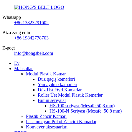
Whatsapp
+86 13823291602
Bizə zəng edin
+86 19842778703
E-poçt
info@hongsbelt.com
Ev
Məhsullar
Modul Plastik Kəmər
Düz qaçış kəmərləri
Yan əyilmə kəmərləri
Düz Üst Əyri Kəmərlər
Roller Üst Modul Plastik Kəmərlər
Bütün seriyalar
HS-100 seriyası (Mesafe 50,8 mm)
HS-100-N Seriyası (Mesafe: 50,8 mm)
Plastik Zəncir Kəməri
Paslanmayan Polad Zəncirli Kəmərlər
Konveyer aksesuarları