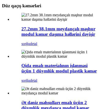
Düz qaçış kəmərləri
27.2mm 38.1mm meydançalı məşhur
modul kəmər daşıma həllərini dəyişir
sorğu
detal
Qida emalı materialının işlənməsi
üçün 1 düymlük modul plastik kəmər
sorğu
detal
Ət dəniz məhsulları emalı üçün 2
düymlük meydança modul kəmər