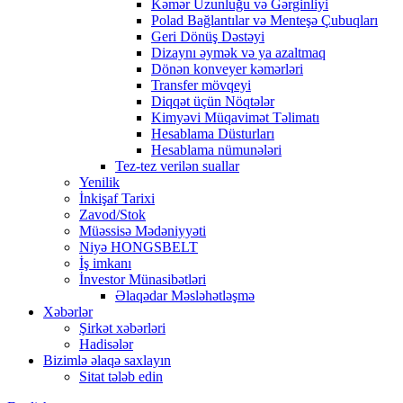
Kəmər Uzunluğu və Gərginliyi
Polad Bağlantılar və Menteşə Çubuqları
Geri Dönüş Dəstəyi
Dizaynı əymək və ya azaltmaq
Dönən konveyer kəmərləri
Transfer mövqeyi
Diqqət üçün Nöqtələr
Kimyəvi Müqavimət Təlimatı
Hesablama Düsturları
Hesablama nümunələri
Tez-tez verilən suallar
Yenilik
İnkişaf Tarixi
Zavod/Stok
Müəssisə Mədəniyyəti
Niyə HONGSBELT
İş imkanı
İnvestor Münasibətləri
Əlaqədar Məsləhətləşmə
Xəbərlər
Şirkət xəbərləri
Hadisələr
Bizimlə əlaqə saxlayın
Sitat tələb edin