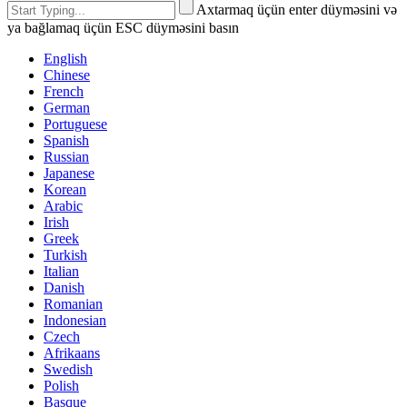
Axtarmaq üçün enter düyməsini və
ya bağlamaq üçün ESC düyməsini basın
English
Chinese
French
German
Portuguese
Spanish
Russian
Japanese
Korean
Arabic
Irish
Greek
Turkish
Italian
Danish
Romanian
Indonesian
Czech
Afrikaans
Swedish
Polish
Basque