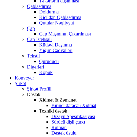
Təkərlərin daşınması
Qablaşdırma
Doldurma
Kiçildən Qablaşdırma
Qutular Nəqliyyat
Çap
Çap Maşınının Çıxarılması
Can İstehsalı
Kütləvi Daşınma
Yığım Cədvəlləri
Tekstil
Quruducu
Digərləri
Köpük
Konveyer
Şirkət
Şirkət Profili
Dəstək
Xidmət & Zəmanət
Birinci dərəcəli Xidmət
Texniki dəstək
Dizayn Spesifikasiyası
Sürücü dişli çarxı
Rulman
Dəstək üsulu