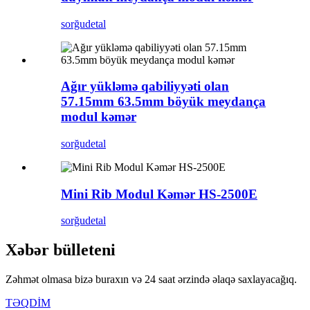
sorğu
detal
Ağır yükləmə qabiliyyəti olan
57.15mm 63.5mm böyük meydança
modul kəmər
sorğu
detal
Mini Rib Modul Kəmər HS-2500E
sorğu
detal
Xəbər bülleteni
Zəhmət olmasa bizə buraxın və 24 saat ərzində əlaqə saxlayacağıq.
TƏQDİM