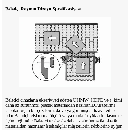
Bələdçi Rayının Dizayn Spesifikasiyası
Bələdçi cihazların əksəriyyəti adətən UHMW, HDPE və s. kimi
daha az sürtünməli plastik materialdan hazırlanır.Quraşdırma
tələbləri üçün bir çox formada və ya görünüşdə dizayn edilə
bilər.Bələdçi relslər orta ölçülü və ya miniatür yüklərin daşınması
üçün uyğundur.Bələdçi relslər də daha az sürtünmə ilə plastik
materialdan hazırlanır.İstehsalçılar müştərilərin tələblərinə uyğun