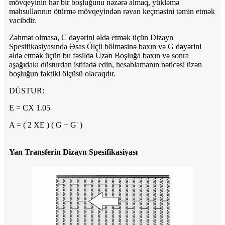
mövqeyinin hər bir boşluğunu nəzərə almaq, yükləmə
məhsullarının ötürmə mövqeyindən rəvan keçməsini təmin etmək
vacibdir.
Zəhmət olmasa, C dəyərini əldə etmək üçün Dizayn
Spesifikasiyasında Əsas Ölçü bölməsinə baxın və G dəyərini
əldə etmək üçün bu fəsildə Üzən Boşluğa baxın və sonra
aşağıdakı düsturdan istifadə edin, hesablamanın nəticəsi üzən
boşluğun faktiki ölçüsü olacaqdır.
DÜSTUR:
E = CX 1.05
A = ( 2 XE ) ( G + G' )
Yan Transferin Dizayn Spesifikasiyası