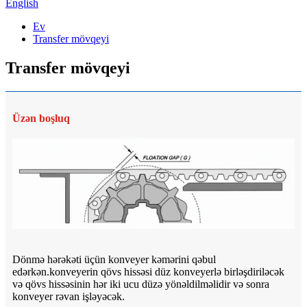
English
Ev
Transfer mövqeyi
Transfer mövqeyi
Üzən boşluq
Dönmə hərəkəti üçün konveyer kəmərini qəbul
edərkən.konveyerin qövs hissəsi düz konveyerlə birləşdiriləcək
və qövs hissəsinin hər iki ucu düzə yönəldilməlidir və sonra
konveyer rəvan işləyəcək.