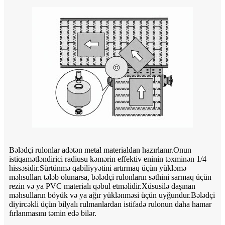
Bələdçi rulonlar adətən metal materialdan hazırlanır.Onun
istiqamətləndirici radiusu kəmərin effektiv eninin təxminən 1/4
hissəsidir.Sürtünmə qabiliyyətini artırmaq üçün yükləmə
məhsulları tələb olunarsa, bələdçi rulonların səthini sarmaq üçün
rezin və ya PVC materialı qəbul etməlidir.Xüsusilə daşınan
məhsulların böyük və ya ağır yüklənməsi üçün uyğundur.Bələdçi
diyircəkli üçün bilyalı rulmanlardan istifadə rulonun daha hamar
fırlanmasını təmin edə bilər.