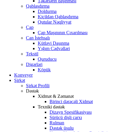
Təkərlərin daşınması
Qablaşdırma
Doldurma
Kiçildən Qablaşdırma
Qutular Nəqliyyat
Çap
Çap Maşınının Çıxarılması
Can İstehsalı
Kütləvi Daşınma
Yığım Cədvəlləri
Tekstil
Quruducu
Digərləri
Köpük
Konveyer
Şirkət
Şirkət Profili
Dəstək
Xidmət & Zəmanət
Birinci dərəcəli Xidmət
Texniki dəstək
Dizayn Spesifikasiyası
Sürücü dişli çarxı
Rulman
Dəstək üsulu