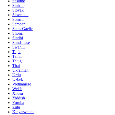
Sesotho
Sinhala
Slovak
Slovenian
Somali
Samoan
Scots Gaelic
Shona
Sindhi
Sundanese
Swahili
Tajik
Tamil
Telugu
Thai
Ukrainian
Urdu
Uzbek
Vietnamese
Welsh
Xhosa
Yiddish
Yoruba
Zulu
Kinyarwanda