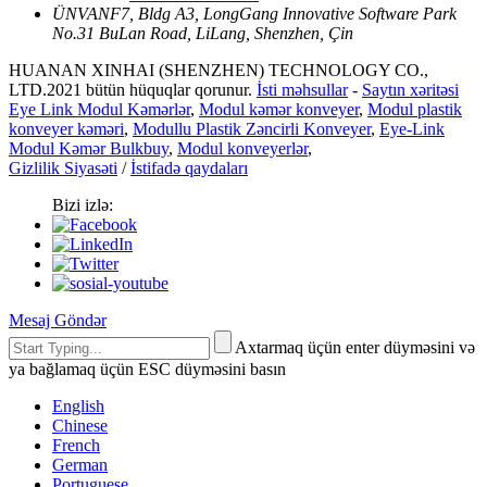
ÜNVAN
F7, Bldg A3, LongGang Innovative Software Park
No.31 BuLan Road, LiLang, Shenzhen, Çin
HUANAN XINHAI (SHENZHEN) TECHNOLOGY CO.,
LTD.2021 bütün hüquqlar qorunur.
İsti məhsullar
-
Saytın xəritəsi
Eye Link Modul Kəmərlər
,
Modul kəmər konveyer
,
Modul plastik
konveyer kəməri
,
Modullu Plastik Zəncirli Konveyer
,
Eye-Link
Modul Kəmər Bulkbuy
,
Modul konveyerlər
,
Gizlilik Siyasəti
/
İstifadə qaydaları
Bizi izlə:
Mesaj Göndər
Axtarmaq üçün enter düyməsini və
ya bağlamaq üçün ESC düyməsini basın
English
Chinese
French
German
Portuguese