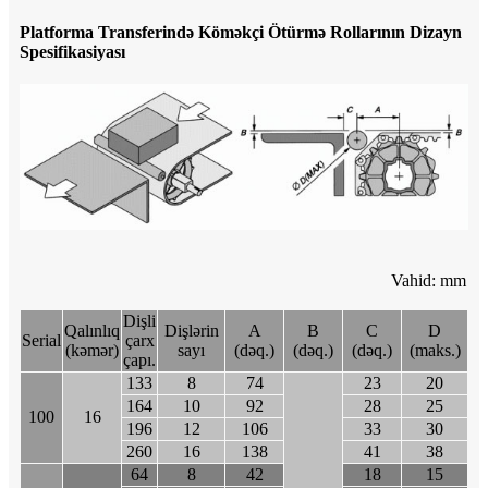
Platforma Transferində Köməkçi Ötürmə Rollarının Dizayn
Spesifikasiyası
Vahid: mm
Dişli
Qalınlıq
Dişlərin
A
B
C
D
Serial
çarx
(kəmər)
sayı
(dəq.)
(dəq.)
(dəq.)
(maks.)
çapı.
133
8
74
23
20
164
10
92
28
25
100
16
196
12
106
33
30
260
16
138
41
38
64
8
42
18
15