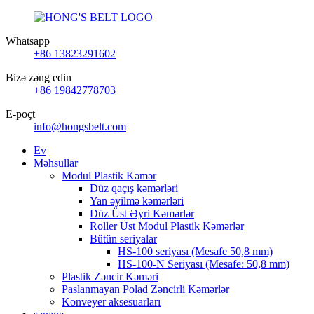
Whatsapp
+86 13823291602
Bizə zəng edin
+86 19842778703
E-poçt
info@hongsbelt.com
Ev
Məhsullar
Modul Plastik Kəmər
Düz qaçış kəmərləri
Yan əyilmə kəmərləri
Düz Üst Əyri Kəmərlər
Roller Üst Modul Plastik Kəmərlər
Bütün seriyalar
HS-100 seriyası (Mesafe 50,8 mm)
HS-100-N Seriyası (Mesafe: 50,8 mm)
Plastik Zəncir Kəməri
Paslanmayan Polad Zəncirli Kəmərlər
Konveyer aksesuarları