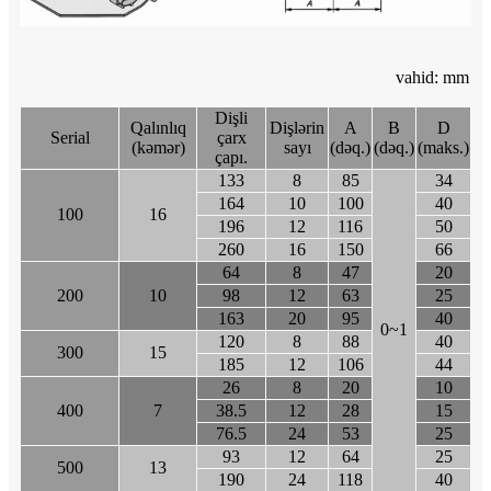
vahid: mm
Dişli
Qalınlıq
Dişlərin
A
B
D
Serial
çarx
(kəmər)
sayı
(dəq.)
(dəq.)
(maks.)
çapı.
133
8
85
34
164
10
100
40
100
16
196
12
116
50
260
16
150
66
64
8
47
20
200
10
98
12
63
25
163
20
95
40
0~1
120
8
88
40
300
15
185
12
106
44
26
8
20
10
400
7
38.5
12
28
15
76.5
24
53
25
93
12
64
25
500
13
190
24
118
40