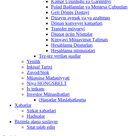
Kəmər Uzunluğu və Gərginliyi
Polad Bağlantılar və Menteşə Çubuqları
Geri Dönüş Dəstəyi
Dizaynı əymək və ya azaltmaq
Dönən konveyer kəmərləri
Transfer mövqeyi
Diqqət üçün Nöqtələr
Kimyəvi Müqavimət Təlimatı
Hesablama Düsturları
Hesablama nümunələri
Tez-tez verilən suallar
Yenilik
İnkişaf Tarixi
Zavod/Stok
Müəssisə Mədəniyyəti
Niyə HONGSBELT
İş imkanı
İnvestor Münasibətləri
Əlaqədar Məsləhətləşmə
Xəbərlər
Şirkət xəbərləri
Hadisələr
Bizimlə əlaqə saxlayın
Sitat tələb edin