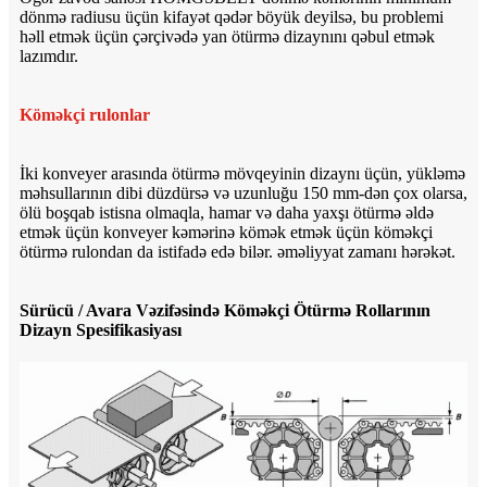
dönmə radiusu üçün kifayət qədər böyük deyilsə, bu problemi
həll etmək üçün çərçivədə yan ötürmə dizaynını qəbul etmək
lazımdır.
Köməkçi rulonlar
İki konveyer arasında ötürmə mövqeyinin dizaynı üçün, yükləmə
məhsullarının dibi düzdürsə və uzunluğu 150 mm-dən çox olarsa,
ölü boşqab istisna olmaqla, hamar və daha yaxşı ötürmə əldə
etmək üçün konveyer kəmərinə kömək etmək üçün köməkçi
ötürmə rulondan da istifadə edə bilər. əməliyyat zamanı hərəkət.
Sürücü / Avara Vəzifəsində Köməkçi Ötürmə Rollarının
Dizayn Spesifikasiyası