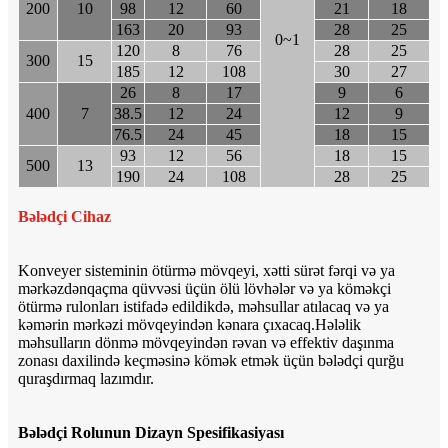
200
10
98
12
60
21
18
163
20
93
28
25
0~1
120
8
76
28
25
300
15
185
12
108
30
27
26
8
17
9
6
400
7
38.5
12
24
12
9
76.5
24
45
18
15
93
12
56
18
15
500
13
190
24
108
28
25
Bələdçi Cihaz
Konveyer sisteminin ötürmə mövqeyi, xətti sürət fərqi və ya
mərkəzdənqaçma qüvvəsi üçün ölü lövhələr və ya köməkçi
ötürmə rulonları istifadə edildikdə, məhsullar atılacaq və ya
kəmərin mərkəzi mövqeyindən kənara çıxacaq.Hələlik
məhsulların dönmə mövqeyindən rəvan və effektiv daşınma
zonası daxilində keçməsinə kömək etmək üçün bələdçi qurğu
quraşdırmaq lazımdır.
Bələdçi Rolunun Dizayn Spesifikasiyası