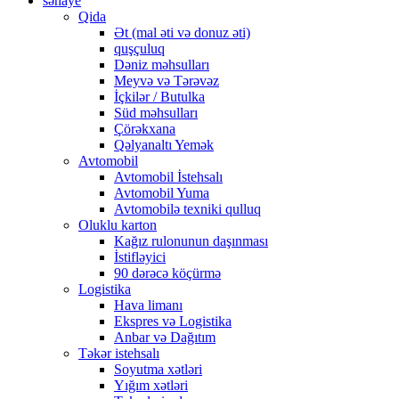
sənaye
Qida
Ət (mal əti və donuz əti)
quşçuluq
Dəniz məhsulları
Meyvə və Tərəvəz
İçkilər / Butulka
Süd məhsulları
Çörəkxana
Qəlyanaltı Yemək
Avtomobil
Avtomobil İstehsalı
Avtomobil Yuma
Avtomobilə texniki qulluq
Oluklu karton
Kağız rulonunun daşınması
İstifləyici
90 dərəcə köçürmə
Logistika
Hava limanı
Ekspres və Logistika
Anbar və Dağıtım
Təkər istehsalı
Soyutma xətləri
Yığım xətləri