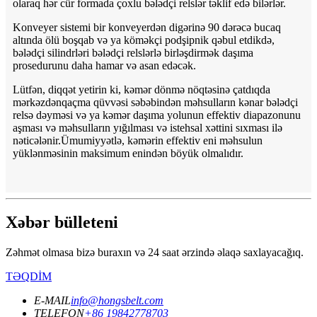
olaraq hər cür formada çoxlu bələdçi relslər təklif edə bilərlər.
Konveyer sistemi bir konveyerdən digərinə 90 dərəcə bucaq
altında ölü boşqab və ya köməkçi podşipnik qəbul etdikdə,
bələdçi silindrləri bələdçi relslərlə birləşdirmək daşıma
prosedurunu daha hamar və asan edəcək.
Lütfən, diqqət yetirin ki, kəmər dönmə nöqtəsinə çatdıqda
mərkəzdənqaçma qüvvəsi səbəbindən məhsulların kənar bələdçi
relsə dəyməsi və ya kəmər daşıma yolunun effektiv diapazonunu
aşması və məhsulların yığılması və istehsal xəttini sıxması ilə
nəticələnir.Ümumiyyətlə, kəmərin effektiv eni məhsulun
yüklənməsinin maksimum enindən böyük olmalıdır.
Xəbər bülleteni
Zəhmət olmasa bizə buraxın və 24 saat ərzində əlaqə saxlayacağıq.
TƏQDİM
E-MAIL
info@hongsbelt.com
TELEFON
+86 19842778703