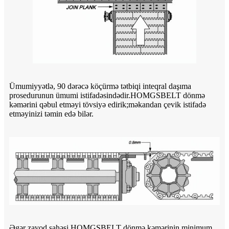
Ümumiyyətlə, 90 dərəcə köçürmə tətbiqi inteqral daşıma
prosedurunun ümumi istifadəsindədir.HOMGSBELT dönmə
kəmərini qəbul etməyi tövsiyə edirik;məkandan çevik istifadə
etməyinizi təmin edə bilər.
Əgər zavod sahəsi HOMGSBELT dönmə kəmərinin minimum