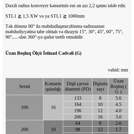
Daxili radius konveyer kəmərinin eni ən azı 2,2 qatını tələb edir.
STL1 ≧ 1,5 XW və ya STL1 ≧ 1000mm
Tək dönmə 90° ilə məhdudlaşmır;dönmə radiusunun
məhdudiyyətinə tabe olmalı və dizaynı 15°, 30°, 45°, 60°, 75°,
90°,....-dən 360°-yə qədər tərtib etməlidir.
Üzən Boşluq Ölçü İstinad Cədvəli (G)
vahid: mm
Üzən
Kəmərin
Dişli çarxın
Dişlərin
Serial
Boşluq (
qalınlığı
diametri (PD)
sayı
G )
133
8
5.6
164
10
4.5
100
16
196
12
4.0
260
16
3.0
64
8
2.6
200
10
98
12
1.7