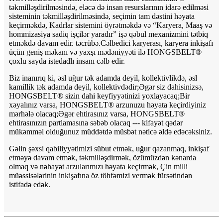
təkmilləşdirilməsində, eləcə də insan resurslarının idarə edilməsi
sisteminin təkmilləşdirilməsində, seçimin tam dəstini həyata
keçirməkdə, Kadrlar sistemini öyrətməkdə və “Karyera, Maaş və
hommizasiya sadiq işçilər yaradır” işə qəbul mexanizmini tətbiq
etməkdə davam edir. təcrübə.Cəlbedici karyerası, karyera inkişafı
üçün geniş məkanı və yaxşı mədəniyyəti ilə HONGSBELT®
çoxlu sayda istedadlı insanı cəlb edir.
Biz inanırıq ki, əsl uğur tək adamda deyil, kollektivlikdə, əsl
kamillik tək adamda deyil, kollektivdədir;Əgər siz dahisinizsə,
HONGSBELT® sizin dahi keyfiyyətinizi yoxlayacaq;Bir
xəyalınız varsa, HONGSBELT® arzunuzu həyata keçirdiyiniz
mərhələ olacaq;Əgər ehtirasınız varsa, HONGSBELT®
ehtirasınızın partlamasına səbəb olacaq --- kifayət qədər
mükəmməl olduğunuz müddətdə müsbət nəticə əldə edəcəksiniz.
Gəlin şəxsi qabiliyyətimizi sübut etmək, uğur qazanmaq, inkişaf
etməyə davam etmək, təkmilləşdirmək, özümüzdən kənarda
olmaq və nəhayət arzularımızı həyata keçirmək, Çin milli
müəssisələrinin inkişafına öz töhfəmizi vermək fürsətindən
istifadə edək.