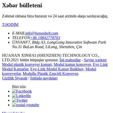
Xəbər bülleteni
Zəhmət olmasa bizə buraxın və 24 saat ərzində əlaqə saxlayacağıq.
TƏQDİM
E-MAIL
info@hongsbelt.com
TELEFON
+86 19842778703
ÜNVAN
F7, Bldg A3, LongGang Innovative Software Park
No.31 BuLan Road, LiLang, Shenzhen, Çin
HUANAN XINHAI (SHENZHEN) TECHNOLOGY CO.,
LTD.2021 bütün hüquqlar qorunur.
İsti məhsullar
-
Saytın xəritəsi
Modul plastik konveyer kəməri
,
Modul kəmər konveyer
,
Eye Link
Modul Kəmərlər
,
Eye-Link Modul Kəmər Bulkbuy
,
Modul
konveyerlər
,
Modullu Plastik Zəncirli Konveyer
,
Gizlilik Siyasəti
/
İstifadə qaydaları
Bizi izlə: