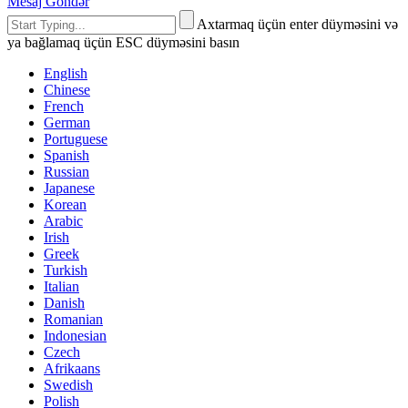
Mesaj Göndər
Axtarmaq üçün enter düyməsini və
ya bağlamaq üçün ESC düyməsini basın
English
Chinese
French
German
Portuguese
Spanish
Russian
Japanese
Korean
Arabic
Irish
Greek
Turkish
Italian
Danish
Romanian
Indonesian
Czech
Afrikaans
Swedish
Polish