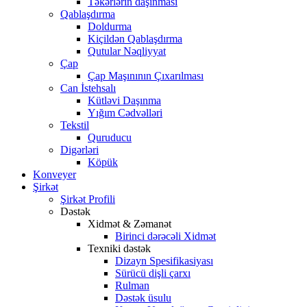
Təkərlərin daşınması
Qablaşdırma
Doldurma
Kiçildən Qablaşdırma
Qutular Nəqliyyat
Çap
Çap Maşınının Çıxarılması
Can İstehsalı
Kütləvi Daşınma
Yığım Cədvəlləri
Tekstil
Quruducu
Digərləri
Köpük
Konveyer
Şirkət
Şirkət Profili
Dəstək
Xidmət & Zəmanət
Birinci dərəcəli Xidmət
Texniki dəstək
Dizayn Spesifikasiyası
Sürücü dişli çarxı
Rulman
Dəstək üsulu