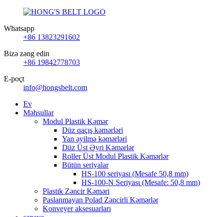
Whatsapp
+86 13823291602
Bizə zəng edin
+86 19842778703
E-poçt
info@hongsbelt.com
Ev
Məhsullar
Modul Plastik Kəmər
Düz qaçış kəmərləri
Yan əyilmə kəmərləri
Düz Üst Əyri Kəmərlər
Roller Üst Modul Plastik Kəmərlər
Bütün seriyalar
HS-100 seriyası (Mesafe 50,8 mm)
HS-100-N Seriyası (Mesafe: 50,8 mm)
Plastik Zəncir Kəməri
Paslanmayan Polad Zəncirli Kəmərlər
Konveyer aksesuarları