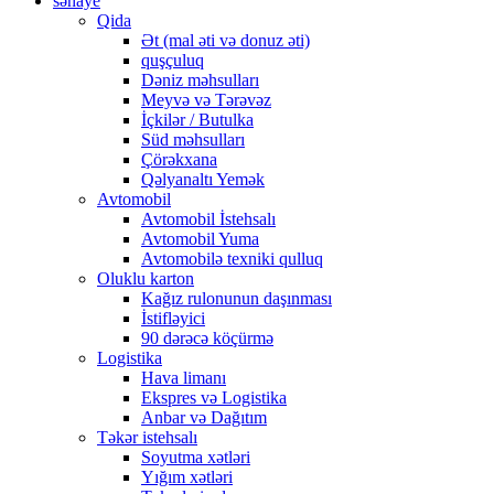
sənaye
Qida
Ət (mal əti və donuz əti)
quşçuluq
Dəniz məhsulları
Meyvə və Tərəvəz
İçkilər / Butulka
Süd məhsulları
Çörəkxana
Qəlyanaltı Yemək
Avtomobil
Avtomobil İstehsalı
Avtomobil Yuma
Avtomobilə texniki qulluq
Oluklu karton
Kağız rulonunun daşınması
İstifləyici
90 dərəcə köçürmə
Logistika
Hava limanı
Ekspres və Logistika
Anbar və Dağıtım
Təkər istehsalı
Soyutma xətləri
Yığım xətləri