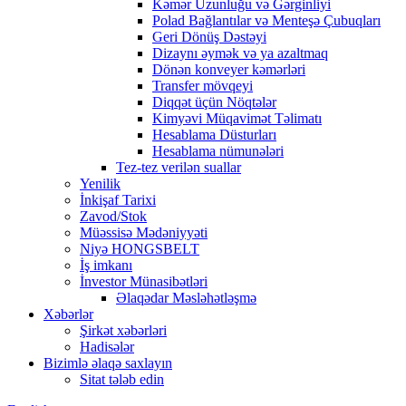
Kəmər Uzunluğu və Gərginliyi
Polad Bağlantılar və Menteşə Çubuqları
Geri Dönüş Dəstəyi
Dizaynı əymək və ya azaltmaq
Dönən konveyer kəmərləri
Transfer mövqeyi
Diqqət üçün Nöqtələr
Kimyəvi Müqavimət Təlimatı
Hesablama Düsturları
Hesablama nümunələri
Tez-tez verilən suallar
Yenilik
İnkişaf Tarixi
Zavod/Stok
Müəssisə Mədəniyyəti
Niyə HONGSBELT
İş imkanı
İnvestor Münasibətləri
Əlaqədar Məsləhətləşmə
Xəbərlər
Şirkət xəbərləri
Hadisələr
Bizimlə əlaqə saxlayın
Sitat tələb edin