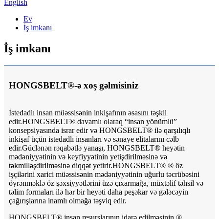
English
Ev
İş imkanı
İş imkanı
HONGSBELT®-ə xoş gəlmisiniz
İstedadlı insan müəssisənin inkişafının əsasını təşkil
edir.HONGSBELT® davamlı olaraq “insan yönümlü”
konsepsiyasında israr edir və HONGSBELT® ilə qarşılıqlı
inkişaf üçün istedadlı insanları və sənaye elitalarını cəlb
edir.Güclənən rəqabətlə yanaşı, HONGSBELT® heyətin
mədəniyyətinin və keyfiyyətinin yetişdirilməsinə və
təkmilləşdirilməsinə diqqət yetirir.HONGSBELT® ® öz
işçilərini xarici müəssisənin mədəniyyətinin uğurlu təcrübəsini
öyrənməklə öz şəxsiyyətlərini üzə çıxarmağa, müxtəlif təhsil və
təlim formaları ilə hər bir heyəti daha peşəkar və gələcəyin
çağırışlarına inamlı olmağa təşviq edir.
HONGSBELT® insan resurslarının idarə edilməsinin ®