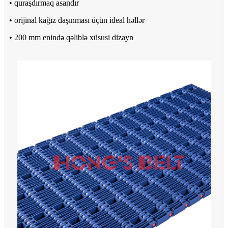
• quraşdırmaq asandır
• orijinal kağız daşınması üçün ideal həllər
• 200 mm enində qəliblə xüsusi dizayn