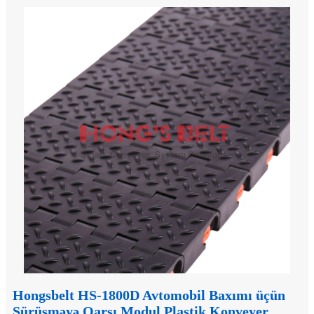
Hongsbelt HS-1800D Avtomobil Baxımı üçün
Sürüşməyə Qarşı Modul Plastik Konveyer