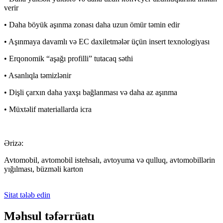
verir
• Daha böyük aşınma zonası daha uzun ömür təmin edir
• Aşınmaya davamlı və EC daxiletmələr üçün insert texnologiyası
• Erqonomik “aşağı profilli” tutacaq səthi
• Asanlıqla təmizlənir
• Dişli çarxın daha yaxşı bağlanması və daha az aşınma
• Müxtəlif materiallarda icra
Ərizə:
Avtomobil, avtomobil istehsalı, avtoyuma və qulluq, avtomobillərin
yığılması, büzməli karton
Sitat tələb edin
Məhsul təfərrüatı