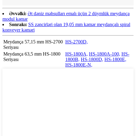
Əvvəlki:
Ət dəniz məhsulları emalı üçün 2 düymlük meydança
modul kəmər
Sonrakı:
SS zəncirləri olan 19,05 mm kəmər meydançalı spiral
konveyer kəməri
Meydança 57,15 mm HS-2700
HS-2700D,
Seriyası
Meydança 63,5 mm HS-1800
HS-1800A,
HS-1800A-100,
HS-
Seriyası
1800B,
HS-1800D,
HS-1800E,
HS-1800E-N,