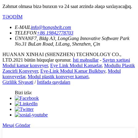
Zəhmət olmasa bizə buraxın və 24 saat ərzində əlaqə saxlayacağıq.
TƏQDİM
E-MAIL
info@hongsbelt.com
TELEFON
+86 19842778703
ÜNVAN
F7, Bldg A3, LongGang Innovative Software Park
No.31 BuLan Road, LiLang, Shenzhen, Çin
HUANAN XINHAI (SHENZHEN) TECHNOLOGY CO.,
LTD.2021 bütün hüquqlar qorunur.
İsti məhsullar
-
Saytın xəritəsi
Modul kəmər konveyer
,
Eye Link Modul Kəmərlər
,
Modullu Plastik
Zəncirli Konveyer
,
Eye-Link Modul Kəmər Bulkbuy
,
Modul
konveyerlər
,
Modul plastik konveyer kəməri
,
Gizlilik Siyasəti
/
İstifadə qaydaları
Bizi izlə:
Mesaj Göndər