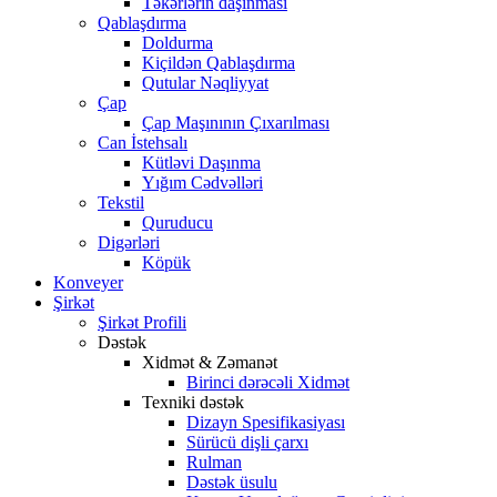
Təkərlərin daşınması
Qablaşdırma
Doldurma
Kiçildən Qablaşdırma
Qutular Nəqliyyat
Çap
Çap Maşınının Çıxarılması
Can İstehsalı
Kütləvi Daşınma
Yığım Cədvəlləri
Tekstil
Quruducu
Digərləri
Köpük
Konveyer
Şirkət
Şirkət Profili
Dəstək
Xidmət & Zəmanət
Birinci dərəcəli Xidmət
Texniki dəstək
Dizayn Spesifikasiyası
Sürücü dişli çarxı
Rulman
Dəstək üsulu