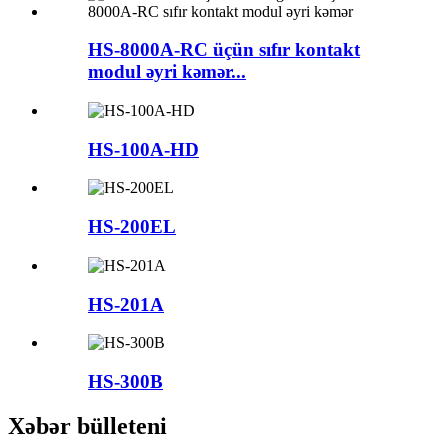
HS-8000A-RC üçün sıfır kontakt
modul əyri kəmər...
HS-100A-HD
HS-200EL
HS-201A
HS-300B
Xəbər bülleteni