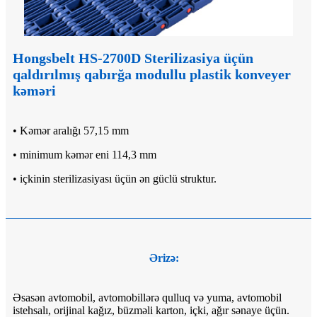
Hongsbelt HS-2700D Sterilizasiya üçün
qaldırılmış qabırğa modullu plastik konveyer
kəməri
• Kəmər aralığı 57,15 mm
• minimum kəmər eni 114,3 mm
• içkinin sterilizasiyası üçün ən güclü struktur.
Ərizə:
Əsasən avtomobil, avtomobillərə qulluq və yuma, avtomobil
istehsalı, orijinal kağız, büzməli karton, içki, ağır sənaye üçün.