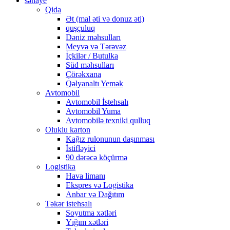
sənaye
Qida
Ət (mal əti və donuz əti)
quşçuluq
Dəniz məhsulları
Meyvə və Tərəvəz
İçkilər / Butulka
Süd məhsulları
Çörəkxana
Qəlyanaltı Yemək
Avtomobil
Avtomobil İstehsalı
Avtomobil Yuma
Avtomobilə texniki qulluq
Oluklu karton
Kağız rulonunun daşınması
İstifləyici
90 dərəcə köçürmə
Logistika
Hava limanı
Ekspres və Logistika
Anbar və Dağıtım
Təkər istehsalı
Soyutma xətləri
Yığım xətləri