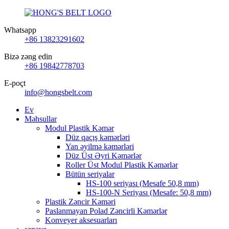
Whatsapp
+86 13823291602
Bizə zəng edin
+86 19842778703
E-poçt
info@hongsbelt.com
Ev
Məhsullar
Modul Plastik Kəmər
Düz qaçış kəmərləri
Yan əyilmə kəmərləri
Düz Üst Əyri Kəmərlər
Roller Üst Modul Plastik Kəmərlər
Bütün seriyalar
HS-100 seriyası (Mesafe 50,8 mm)
HS-100-N Seriyası (Mesafe: 50,8 mm)
Plastik Zəncir Kəməri
Paslanmayan Polad Zəncirli Kəmərlər
Konveyer aksesuarları