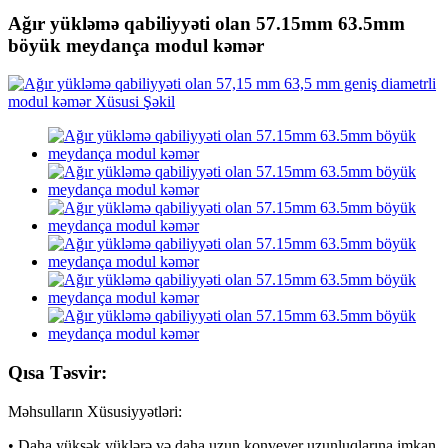
Ağır yükləmə qabiliyyəti olan 57.15mm 63.5mm
böyük meydança modul kəmər
Qısa Təsvir:
Məhsulların Xüsusiyyətləri:
• Daha yüksək yüklərə və daha uzun konveyer uzunluqlarına imkan