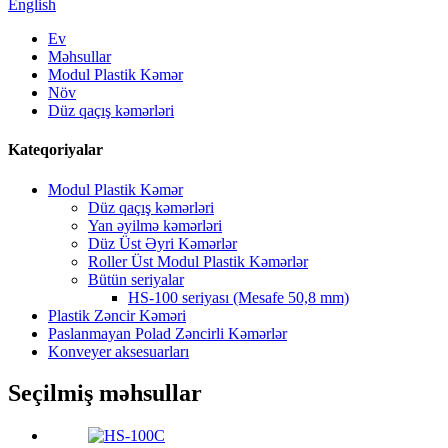
English
Ev
Məhsullar
Modul Plastik Kəmər
Növ
Düz qaçış kəmərləri
Kateqoriyalar
Modul Plastik Kəmər
Düz qaçış kəmərləri
Yan əyilmə kəmərləri
Düz Üst Əyri Kəmərlər
Roller Üst Modul Plastik Kəmərlər
Bütün seriyalar
HS-100 seriyası (Mesafe 50,8 mm)
Plastik Zəncir Kəməri
Paslanmayan Polad Zəncirli Kəmərlər
Konveyer aksesuarları
Seçilmiş məhsullar