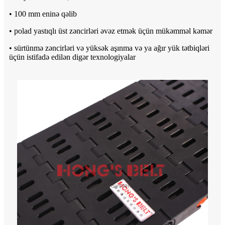
• 100 mm eninə qəlib
• polad yastıqlı üst zəncirləri əvəz etmək üçün mükəmməl kəmər
• sürtünmə zəncirləri və yüksək aşınma və ya ağır yük tətbiqləri
üçün istifadə edilən digər texnologiyalar