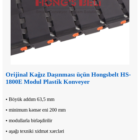
Orijinal Kağız Daşınması üçün Hongsbelt HS-
1800E Modul Plastik Konveyer
• Böyük addım 63,5 mm
• minimum kəmər eni 200 mm
• modullarla birləşdirilir
• aşağı texniki xidmət xərcləri