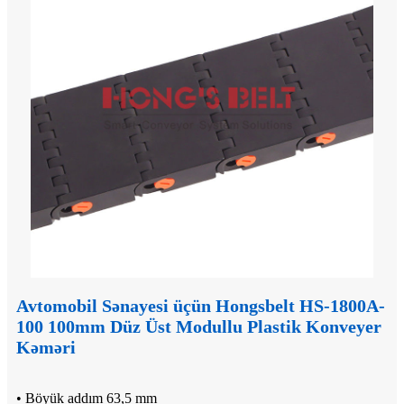
Avtomobil Sənayesi üçün Hongsbelt HS-1800A-
100 100mm Düz Üst Modullu Plastik Konveyer
Kəməri
• Böyük addım 63,5 mm