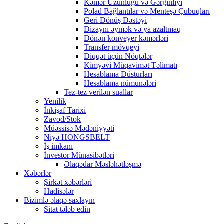
Kəmər Uzunluğu və Gərginliyi
Polad Bağlantılar və Menteşə Çubuqları
Geri Dönüş Dəstəyi
Dizaynı əymək və ya azaltmaq
Dönən konveyer kəmərləri
Transfer mövqeyi
Diqqət üçün Nöqtələr
Kimyəvi Müqavimət Təlimatı
Hesablama Düsturları
Hesablama nümunələri
Tez-tez verilən suallar
Yenilik
İnkişaf Tarixi
Zavod/Stok
Müəssisə Mədəniyyəti
Niyə HONGSBELT
İş imkanı
İnvestor Münasibətləri
Əlaqədar Məsləhətləşmə
Xəbərlər
Şirkət xəbərləri
Hadisələr
Bizimlə əlaqə saxlayın
Sitat tələb edin