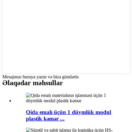
Mesajınızı buraya yazın və bizə göndərin
Əlaqədar məhsullar
Qida emalı üçün 1 düymlük modul
plastik kəmər ...