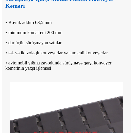
Kəməri
• Böyük addım 63,5 mm
• minimum kəmər eni 200 mm
• dar üçün sürüşməyən səthlər
• tək və iki zolaqlı konveyerlər və tam enli konveyerlər
• avtomobil yığma zavodunda sürüşməyə qarşı konveyer
kəmərinin yaxşı işləməsi