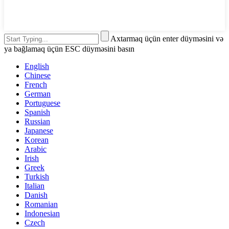
Axtarmaq üçün enter düyməsini və
ya bağlamaq üçün ESC düyməsini basın
English
Chinese
French
German
Portuguese
Spanish
Russian
Japanese
Korean
Arabic
Irish
Greek
Turkish
Italian
Danish
Romanian
Indonesian
Czech