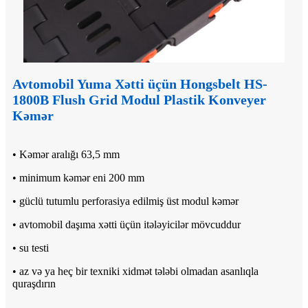
Avtomobil Yuma Xətti üçün Hongsbelt HS-
1800B Flush Grid Modul Plastik Konveyer
Kəmər
• Kəmər aralığı 63,5 mm
• minimum kəmər eni 200 mm
• güclü tutumlu perforasiya edilmiş üst modul kəmər
• avtomobil daşıma xətti üçün itələyicilər mövcuddur
• su testi
• az və ya heç bir texniki xidmət tələbi olmadan asanlıqla
quraşdırın