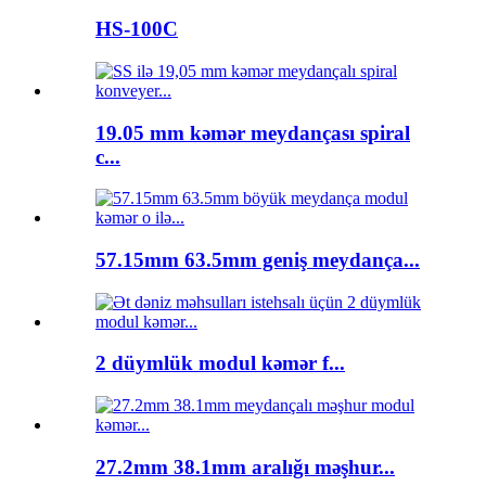
HS-100C
19.05 mm kəmər meydançası spiral
c...
57.15mm 63.5mm geniş meydança...
2 düymlük modul kəmər f...
27.2mm 38.1mm aralığı məşhur...