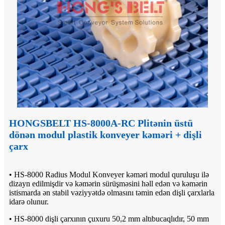
HONGSBELT HS-8000A-RC Plitənin üstü
dönən modul plastik konveyer kəməri + dişli
çarx
• HS-8000 Radius Modul Konveyer kəməri modul quruluşu ilə
dizayn edilmişdir və kəmərin sürüşməsini həll edən və kəmərin
istismarda ən stabil vəziyyətdə olmasını təmin edən dişli çarxlarla
idarə olunur.
• HS-8000 dişli çarxının çuxuru 50,2 mm altıbucaqlıdır, 50 mm