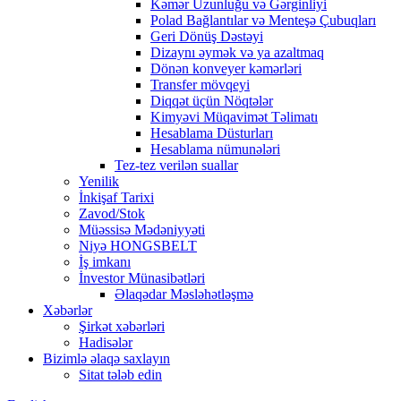
Kəmər Uzunluğu və Gərginliyi
Polad Bağlantılar və Menteşə Çubuqları
Geri Dönüş Dəstəyi
Dizaynı əymək və ya azaltmaq
Dönən konveyer kəmərləri
Transfer mövqeyi
Diqqət üçün Nöqtələr
Kimyəvi Müqavimət Təlimatı
Hesablama Düsturları
Hesablama nümunələri
Tez-tez verilən suallar
Yenilik
İnkişaf Tarixi
Zavod/Stok
Müəssisə Mədəniyyəti
Niyə HONGSBELT
İş imkanı
İnvestor Münasibətləri
Əlaqədar Məsləhətləşmə
Xəbərlər
Şirkət xəbərləri
Hadisələr
Bizimlə əlaqə saxlayın
Sitat tələb edin