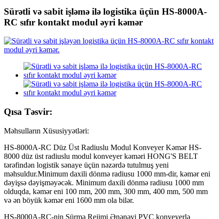
Sürətli və sabit işləmə ilə logistika üçün HS-8000A-
RC sıfır kontakt modul əyri kəmər
Qısa Təsvir:
Məhsulların Xüsusiyyətləri:
HS-8000A-RC Düz Üst Radiuslu Modul Konveyer Kəmər HS-
8000 düz üst radiuslu modul konveyer kəməri HONG'S BELT
tərəfindən logistik sənaye üçün nəzərdə tutulmuş yeni
məhsuldur.Minimum daxili dönmə radiusu 1000 mm-dir, kəmər eni
dəyişsə dəyişməyəcək. Minimum daxili dönmə radiusu 1000 mm
olduqda, kəmər eni 100 mm, 200 mm, 300 mm, 400 mm, 500 mm
və ən böyük kəmər eni 1600 mm ola bilər.
HS-8000A-RC-nin Sürmə Rejimi Ənənəvi PVC konveyerlə