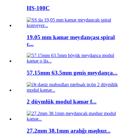
HS-100C
19.05 mm kəmər meydançası spiral
c...
57.15mm 63.5mm geniş meydança...
2 düymlük modul kəmər f...
27.2mm 38.1mm aralığı məşhur...