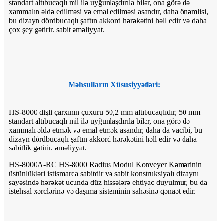
standart altıbucaqlı mil ilə uyğunlaşdırıla bilər, ona görə də
xammalın əldə edilməsi və emal edilməsi asandır, daha önəmlisi,
bu dizayn dördbucaqlı şaftın akkord hərəkətini həll edir və daha
çox şey gətirir. sabit əməliyyat.
Məhsulların Xüsusiyyətləri:
HS-8000 dişli çarxının çuxuru 50,2 mm altıbucaqlıdır, 50 mm
standart altıbucaqlı mil ilə uyğunlaşdırıla bilər, ona görə də
xammalı əldə etmək və emal etmək asandır, daha da vacibi, bu
dizayn dördbucaqlı şaftın akkord hərəkətini həll edir və daha
sabitlik gətirir. əməliyyat.
HS-8000A-RC HS-8000 Radius Modul Konveyer Kəmərinin
üstünlükləri istismarda sabitdir və sabit konstruksiyalı dizaynı
sayəsində hərəkət ucunda düz hissələrə ehtiyac duyulmur, bu da
istehsal xərclərinə və daşıma sisteminin sahəsinə qənaət edir.