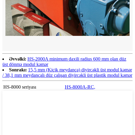
Əvvəlki:
HS-2000A minimum daxili radius 600 mm olan düz
üst dönmə modul kəmər
Sonrakı:
15,5 mm (Kiçik meydança) diyircəkli üst modul kəmər
/ 38,1 mm meydançalı düz çalışan diyircəkli üst plastik modul kəmər
HS-8000 seriyası
HS-8000A-RC,