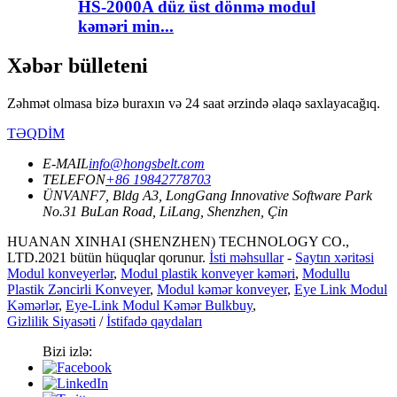
HS-2000A düz üst dönmə modul
kəməri min...
Xəbər bülleteni
Zəhmət olmasa bizə buraxın və 24 saat ərzində əlaqə saxlayacağıq.
TƏQDİM
E-MAIL
info@hongsbelt.com
TELEFON
+86 19842778703
ÜNVAN
F7, Bldg A3, LongGang Innovative Software Park
No.31 BuLan Road, LiLang, Shenzhen, Çin
HUANAN XINHAI (SHENZHEN) TECHNOLOGY CO.,
LTD.2021 bütün hüquqlar qorunur.
İsti məhsullar
-
Saytın xəritəsi
Modul konveyerlər
,
Modul plastik konveyer kəməri
,
Modullu
Plastik Zəncirli Konveyer
,
Modul kəmər konveyer
,
Eye Link Modul
Kəmərlər
,
Eye-Link Modul Kəmər Bulkbuy
,
Gizlilik Siyasəti
/
İstifadə qaydaları
Bizi izlə: