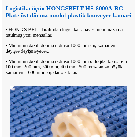
Logistika üçün HONGSBELT HS-8000A-RC
Plate üst dönmə modul plastik konveyer kəməri
• HONG'S BELT tərəfindən logistika sənayesi üçün nəzərdə
tutulmuş yeni məhsullar.
• Minimum daxili dönmə radiusu 1000 mm-dir, kəmər eni
dəyişsə dəyişməyəcək.
• Minimum daxili dönmə radiusu 1000 mm olduqda, kəmər eni
100 mm, 200 mm, 300 mm, 400 mm, 500 mm-dən ən böyük
kəmər eni 1600 mm-ə qədər ola bilər.