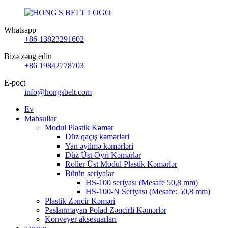
Whatsapp
+86 13823291602
Bizə zəng edin
+86 19842778703
E-poçt
info@hongsbelt.com
Ev
Məhsullar
Modul Plastik Kəmər
Düz qaçış kəmərləri
Yan əyilmə kəmərləri
Düz Üst Əyri Kəmərlər
Roller Üst Modul Plastik Kəmərlər
Bütün seriyalar
HS-100 seriyası (Mesafe 50,8 mm)
HS-100-N Seriyası (Mesafe: 50,8 mm)
Plastik Zəncir Kəməri
Paslanmayan Polad Zəncirli Kəmərlər
Konveyer aksesuarları