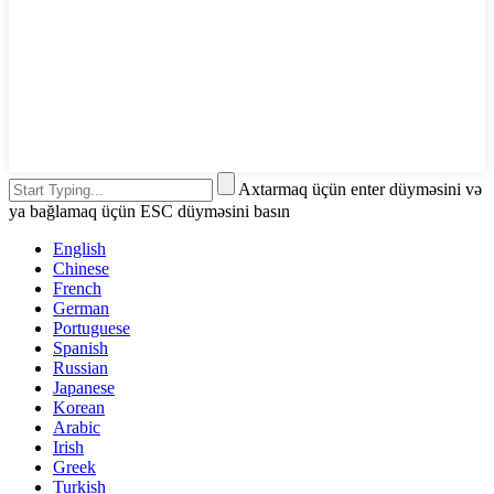
Axtarmaq üçün enter düyməsini və
ya bağlamaq üçün ESC düyməsini basın
English
Chinese
French
German
Portuguese
Spanish
Russian
Japanese
Korean
Arabic
Irish
Greek
Turkish