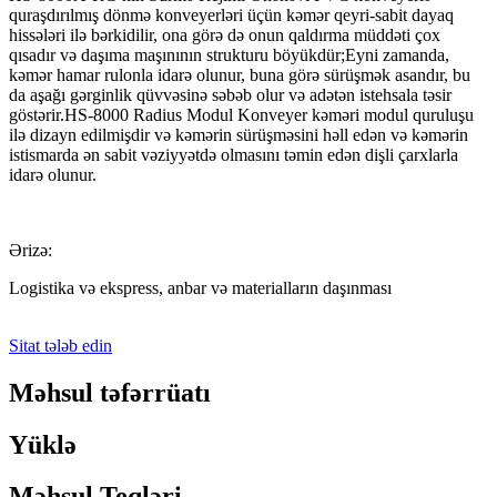
quraşdırılmış dönmə konveyerləri üçün kəmər qeyri-sabit dayaq
hissələri ilə bərkidilir, ona görə də onun qaldırma müddəti çox
qısadır və daşıma maşınının strukturu böyükdür;Eyni zamanda,
kəmər hamar rulonla idarə olunur, buna görə sürüşmək asandır, bu
da aşağı gərginlik qüvvəsinə səbəb olur və adətən istehsala təsir
göstərir.HS-8000 Radius Modul Konveyer kəməri modul quruluşu
ilə dizayn edilmişdir və kəmərin sürüşməsini həll edən və kəmərin
istismarda ən sabit vəziyyətdə olmasını təmin edən dişli çarxlarla
idarə olunur.
Ərizə:
Logistika və ekspress, anbar və materialların daşınması
Sitat tələb edin
Məhsul təfərrüatı
Yüklə
Məhsul Teqləri