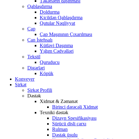
Təkərlərin daşınması
Qablaşdırma
Doldurma
Kiçildən Qablaşdırma
Qutular Nəqliyyat
Çap
Çap Maşınının Çıxarılması
Can İstehsalı
Kütləvi Daşınma
Yığım Cədvəlləri
Tekstil
Quruducu
Digərləri
Köpük
Konveyer
Şirkət
Şirkət Profili
Dəstək
Xidmət & Zəmanət
Birinci dərəcəli Xidmət
Texniki dəstək
Dizayn Spesifikasiyası
Sürücü dişli çarxı
Rulman
Dəstək üsulu