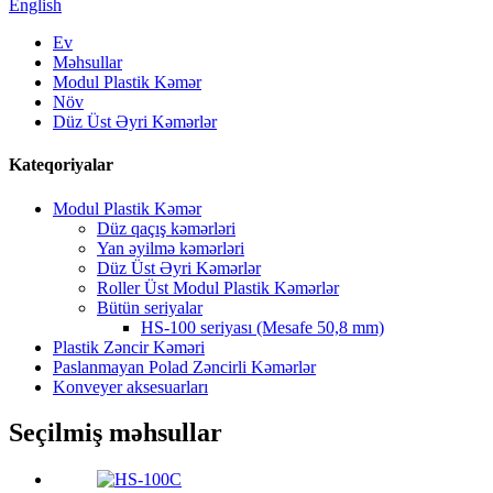
English
Ev
Məhsullar
Modul Plastik Kəmər
Növ
Düz Üst Əyri Kəmərlər
Kateqoriyalar
Modul Plastik Kəmər
Düz qaçış kəmərləri
Yan əyilmə kəmərləri
Düz Üst Əyri Kəmərlər
Roller Üst Modul Plastik Kəmərlər
Bütün seriyalar
HS-100 seriyası (Mesafe 50,8 mm)
Plastik Zəncir Kəməri
Paslanmayan Polad Zəncirli Kəmərlər
Konveyer aksesuarları
Seçilmiş məhsullar