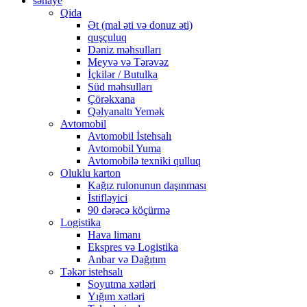
sənaye
Qida
Ət (mal əti və donuz əti)
quşçuluq
Dəniz məhsulları
Meyvə və Tərəvəz
İçkilər / Butulka
Süd məhsulları
Çörəkxana
Qəlyanaltı Yemək
Avtomobil
Avtomobil İstehsalı
Avtomobil Yuma
Avtomobilə texniki qulluq
Oluklu karton
Kağız rulonunun daşınması
İstifləyici
90 dərəcə köçürmə
Logistika
Hava limanı
Ekspres və Logistika
Anbar və Dağıtım
Təkər istehsalı
Soyutma xətləri
Yığım xətləri